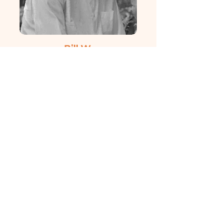
Bill W.
Bill W. (1895–1971) cofundó Alcohólicos
Anónimos (AA), el primer programa de
doce pasos creado en la década de 1930
para ayudar a las personas a recuperarse
del alcoholismo. Su trabajo inspiró un
movimiento global de grupos de ayuda
mutua que apoyan la recuperación de la
adicción y la compulsión. Los doce pasos
guían a las personas a través de la entrega
a un Poder Superior, la autorreflexión, la
reparación y la ayuda a otros en el mismo
camino.